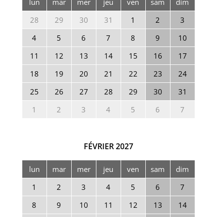
lun
mar
mer
jeu
ven
sam
dim
28
29
30
31
1
2
3
4
5
6
7
8
9
10
11
12
13
14
15
16
17
18
19
20
21
22
23
24
25
26
27
28
29
30
31
1
2
3
4
5
6
7
FÉVRIER
2027
lun
mar
mer
jeu
ven
sam
dim
1
2
3
4
5
6
7
8
9
10
11
12
13
14