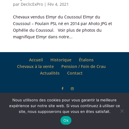
par
DeclicExPro
|
Fév 4, 2021
Chevaux vendus Elmyr du Coussoul Elmyr du
Coussoul – Poulain PSL né en 2014 par Ahoto JPG et
Ophélie du Coussoul. Voir plus de photos du
magnifique Elmyr dans notre...
Accueil
Historique
Étalons
Chevaux à la vente
Pension / Foin de Crau
Actualités
Contact
Tous droits réservés -
Mentions légales
- Site propulsé par
Nous utilisons des cookies pour vous garantir la meilleure
Les Super-créatifs
expérience sur notre site web. Si vous continuez à utiliser ce
site, nous supposerons que vous en êtes satisfait.
Ok