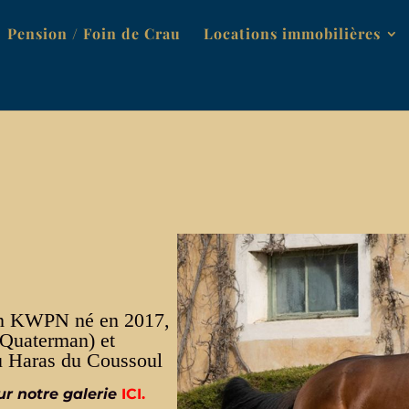
Pension / Foin de Crau
Locations immobilières
ain KWPN né en 2017,
 Quaterman) et
au Haras du Coussoul
ur notre galerie
ICI.